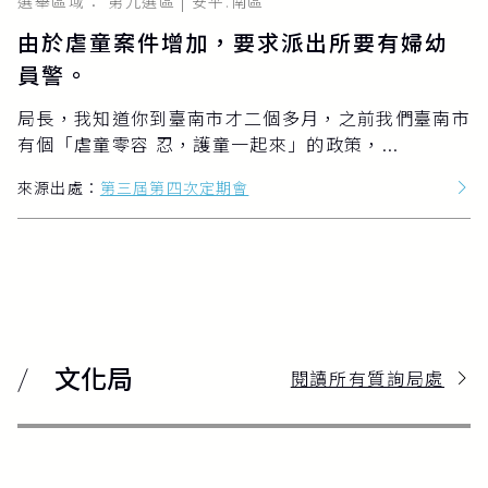
選舉區域： 第九選區 | 安平.南區
由於虐童案件增加，要求派出所要有婦幼
員警。
局長，我知道你到臺南市才二個多月，之前我們臺南市
有個「虐童零容 忍，護童一起來」的政策，...
來源出處：
第三屆第四次定期會
文化局
閱讀所有質詢局處