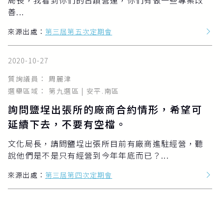
局長，我看到你們的古蹟營運，你們有做一些專案改
善...
來源出處：
第三屆第五次定期會
2020-10-27
質詢議員： 周麗津
選舉區域： 第九選區 | 安平.南區
詢問鹽埕出張所的廠商合約情形，希望可
延續下去，不要有空檔。
文化局長，請問鹽埕出張所目前有廠商進駐經營，聽
說他們是不是只有經營到今年年底而已？...
來源出處：
第三屆第四次定期會