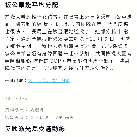
板公車能平均分配
前幾天看到輪椅女孩雪莉在臉書上分享搭乘臺南公車遭
到司機刁難的經 歷，市長跟市府團隊在第一時間反應
也很快，市長馬上在臉書跟她道歉了，這部分我非 常
肯定，遇到問題我們必須要去解決。11 月 9 日，也就
是這個星期二，我也去參加這場 記者會，市長邀請 5
家公車業者還有身障團體一起來參加，共同檢視大臺南
無障礙服務 流程的 SOP，市長那時也虛心聽了一些身
障代表的建言，市長聽完之後有什麼想法呢?...
來源出處：
第三屆第六次定期會
2021-10-21
質詢議員： 周麗津
選舉區域： 第九選區 | 安平.南區
反映漁光島交通動線