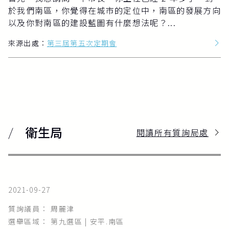
於我們南區，你覺得在城市的定位中，南區的發展方向
以及你對南區的建設藍圖有什麼想法呢？...
來源出處：
第三屆第五次定期會
衛生局
閱讀所有質詢局處
2021-09-27
質詢議員： 周麗津
選舉區域： 第九選區 | 安平.南區