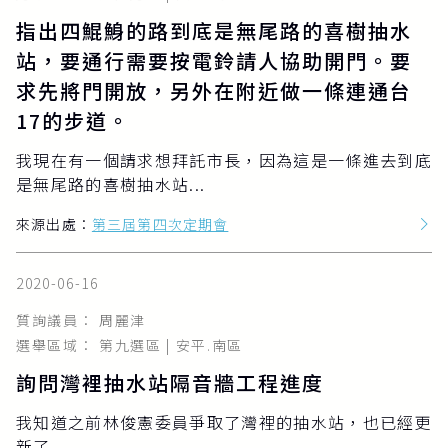
指出四鯤鯓的路到底是無尾路的喜樹抽水
站，要通行需要按電鈴請人協助開門。要
求先將門開放，另外在附近做一條連通台
17的步道。
我現在有一個請求想拜託市長，因為這是一條進去到底
是無尾路的喜樹抽水站...
來源出處：
第三屆第四次定期會
2020-06-16
質詢議員： 周麗津
選舉區域： 第九選區 | 安平.南區
詢問灣裡抽水站隔音牆工程進度
我知道之前林俊憲委員爭取了灣裡的抽水站，也已經更
新了...