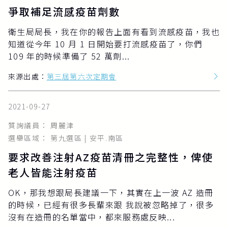
爭取補足流感疫苗劑數
衛生局局長，我在你的報告上面有看到流感疫苗，我也
知道從今年 10 月 1 日開始要打流感疫苗了，你們
109 年的時候準備了 52 萬劑...
來源出處：
第三屆第六次定期會
2021-09-27
質詢議員： 周麗津
選舉區域： 第九選區 | 安平.南區
要求改善注射AZ疫苗清冊之完整性，俾使
老人皆能注射疫苗
OK，那我想跟局長建議一下，其實在上一波 AZ 造冊
的時候，已經有很多長輩來跟 我說被忽略掉了，很多
沒有在造冊的名單當中，都來服務處反映...