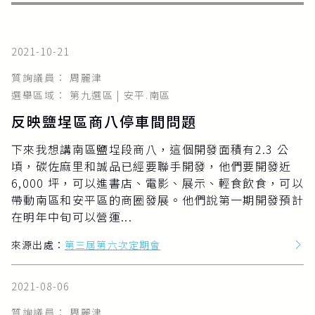
2021-10-21
質詢議員： 周麗津
選舉區域： 第九選區 | 安平.南區
反映鹽埕區商八停車間問題
下來我想講南區鹽埕段商八，這個開發面積有2.3 公
頃，碳佐麻里和誠品已經要聯手開發，他們要開發近
6,000 坪，可以進書店、電影、展示、輕食飲食，可以
帶動南區和安平區的商圈發展。他們說第一期開發預計
在明年中旬可以營運...
來源出處：
第三屆第六次定期會
2021-08-06
質詢議員： 周麗津