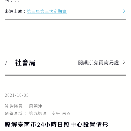
來源出處：
第三屆第三次定期會
社會局
閱讀所有質詢局處
2021-10-05
質詢議員： 周麗津
選舉區域： 第九選區 | 安平.南區
瞭解臺南市24小時日照中心設置情形