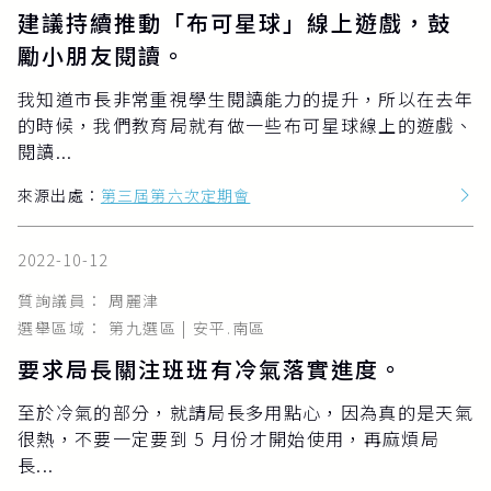
建議持續推動「布可星球」線上遊戲，鼓
勵小朋友閱讀。
我知道市長非常重視學生閱讀能力的提升，所以在去年
的時候，我們教育局就有做一些布可星球線上的遊戲、
閱讀...
來源出處：
第三屆第六次定期會
2022-10-12
質詢議員： 周麗津
選舉區域： 第九選區 | 安平.南區
要求局長關注班班有冷氣落實進度。
至於冷氣的部分，就請局長多用點心，因為真的是天氣
很熱，不要一定要到 5 月份才開始使用，再麻煩局
長...