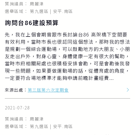
質詢議員： 周麗津
選舉區域： 第九選區 | 安平.南區
詢問台86建設預算
先，我在上個會期曾跟市長討論台86 高架橋下空間要
有效利用。當時市長也很認同這個想法，那時我的想法
是規劃一個綜合運動場，可以鼓勵地方的大朋友、小朋
友走出戶外，對身心靈、身體健康一定有很大的幫助，
當時市府相關局處也很積極安排會勘，可是會勘後我發
現一些問題，如果要做運動場的話，從體育處的角度，
一定要符合場地標準才能夠申請前瞻計畫經費...
來源出處：
第三屆第六次定期會
2021-07-28
質詢議員： 周麗津
選舉區域： 第九選區 | 安平.南區