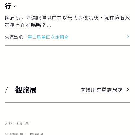
行。
謝局長，你還記得以前有以米代金做功德，現在這個政
策還有在推嗎嗎？...
來源出處：
第三屆第四次定期會
觀旅局
閱讀所有質詢局處
2021-09-29
質詢議員： 周麗津