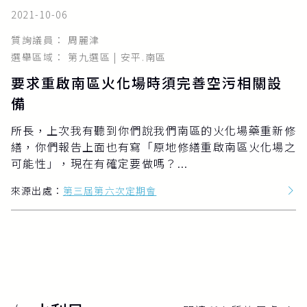
2021-10-06
質詢議員： 周麗津
選舉區域： 第九選區 | 安平.南區
要求重啟南區火化場時須完善空污相關設
備
所長，上次我有聽到你們說我們南區的火化場藥重新修
繕，你們報告上面也有寫「原地修繕重啟南區火化場之
可能性」，現在有確定要做嗎？...
來源出處：
第三屆第六次定期會