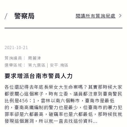
警察局
閱讀所有質詢局處
2021-10-21
質詢議員： 周麗津
選舉區域： 第九選區 | 安平.南區
要求增派台南市警員人力
各位還記得去年底長榮女大生命案嗎？其實那時候大家
都很關心這個案子，時有立委、議員都注意到臺南警民
比例是456：1，雲林以南六個縣市，臺南市是最低
的，臺南高鐵編制的警力也是最少，但臺南市的暴力犯
罪率卻是六都最高，破竊率也是六都最低，那時候我就
發現這個漏洞，所以就一直去找這份資料...