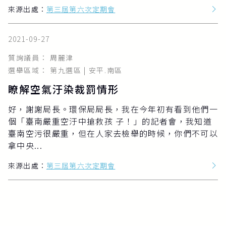
來源出處：
第三屆第六次定期會
2021-09-27
質詢議員： 周麗津
選舉區域： 第九選區 | 安平.南區
瞭解空氣汙染裁罰情形
好，謝謝局長。環保局局長，我在今年初有看到他們一
個「臺南嚴重空汙中搶救孩 子！」的記者會，我知道
臺南空污很嚴重，但在人家去檢舉的時候，你們不可以
拿中央...
來源出處：
第三屆第六次定期會