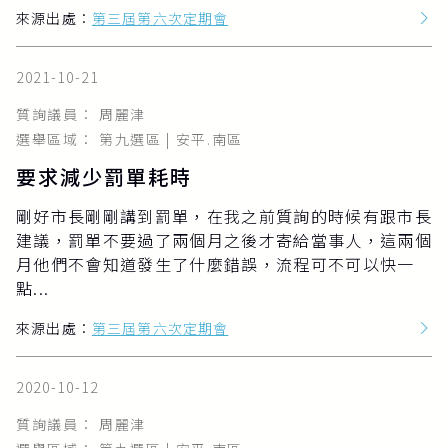
來源出處：
第三屆第六次定期會
2021-10-21
質詢議員： 周麗津
選舉區域： 第九選區 | 安平.南區
要求減少罰單耗時
剛好市長剛剛講到罰單，在我之前質詢的時候有跟市長
建議，罰單不要過了兩個月之後才寄給當事人，這兩個
月他們不會知道發生了什麼錯誤，流程可不可以快一
點...
來源出處：
第三屆第六次定期會
2020-10-12
質詢議員： 周麗津