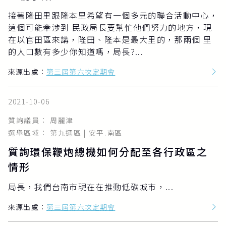
接著隆田里跟隆本里希望有一個多元的聯合活動中心，
這個可能牽涉到 民政局長要幫忙他們努力的地方，現
在以官田區來講，隆田、隆本是最大里的，那兩個 里
的人口數有多少你知道嗎，局長?...
來源出處：
第三屆第六次定期會
2021-10-06
質詢議員： 周麗津
選舉區域： 第九選區 | 安平.南區
質詢環保鞭炮總機如何分配至各行政區之
情形
局長，我們台南市現在在推動低碳城市，...
來源出處：
第三屆第六次定期會