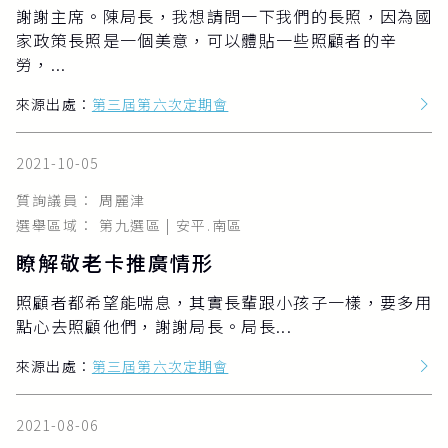
謝謝主席。陳局長，我想請問一下我們的長照，因為國
家政策長照是一個美意，可以體貼一些照顧者的辛
勞，...
來源出處：
第三屆第六次定期會
2021-10-05
質詢議員： 周麗津
選舉區域： 第九選區 | 安平.南區
瞭解敬老卡推廣情形
照顧者都希望能喘息，其實長輩跟小孩子一樣，要多用
點心去照顧他們，謝謝局長。局長...
來源出處：
第三屆第六次定期會
2021-08-06