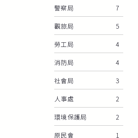
警察局
7
觀旅局
5
勞工局
4
消防局
4
社會局
3
人事處
2
環境保護局
2
原民會
1