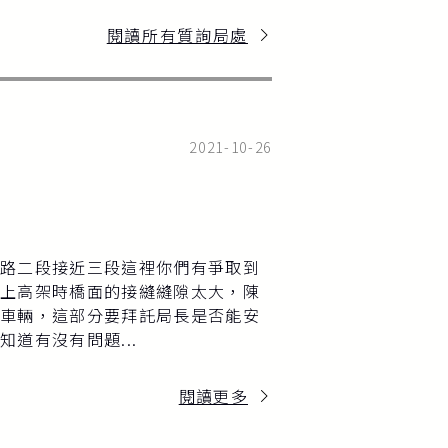
閱讀所有質詢局處
2021-10-26
路二段接近三段這裡你們有爭取到
道要上高架時橋面的接縫縫隙太大，陳
車輛，這部分要拜託局長是否能安
道有沒有問題...
閱讀更多