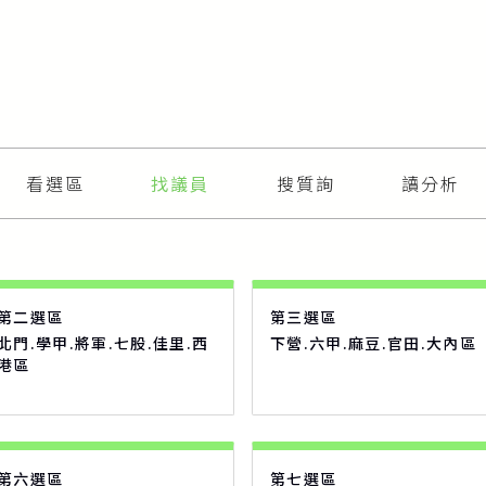
看選區
找議員
搜質詢
讀分析
第二選區
第三選區
北門.學甲.將軍.七股.佳里.西
下營.六甲.麻豆.官田.大內區
港區
第六選區
第七選區