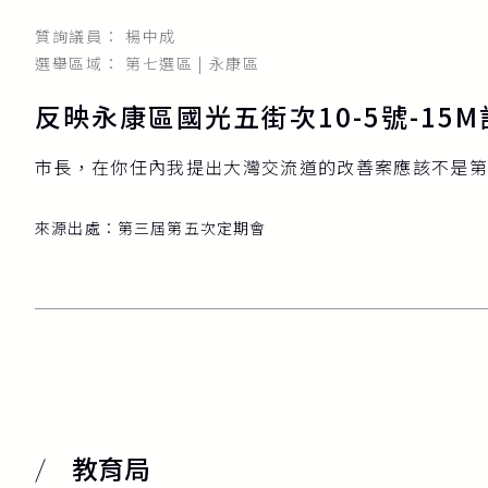
質詢議員： 楊中成
選舉區域： 第七選區 | 永康區
反映永康區國光五街次10-5號-15
市長，在你任內我提出大灣交流道的改善案應該不是第二
來源出處：
第三屆第五次定期會
教育局