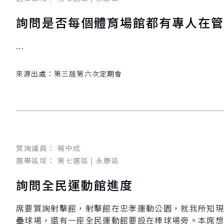
詢問是否每個體育場館都有專人在管
...
來源出處：
第三屆第六次定期會
質詢議員： 楊中成
選舉區域： 第七選區 | 永康區
詢問全民運動館進度
席要質詢射擊館，射擊館在忠孝運動公園，就我所知現
壘球場，還有一座全民運動館要設在棒球場旁。本席想