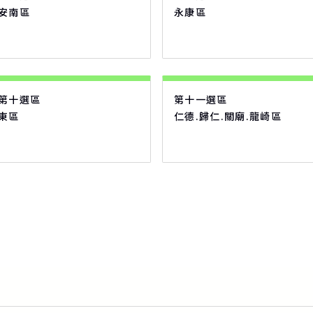
安南區
永康區
第十選區
第十一選區
東區
仁德.歸仁.關廟.龍崎區